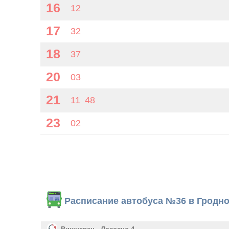
16
12
17
32
18
37
20
03
21
11
48
23
02
Расписание автобуса №36 в Гродн