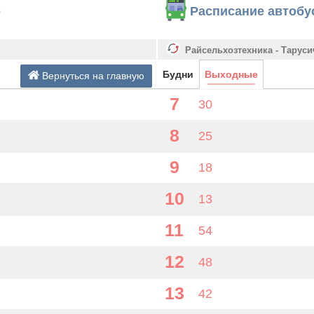
о
Расписание автобу
Райсельхозтехника - Таруси
Будни
Выходные
Вернуться на главную
7
30
8
25
9
18
10
13
11
54
12
48
13
42