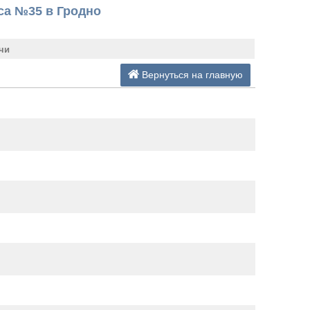
са №35 в Гродно
чи
Вернуться на главную