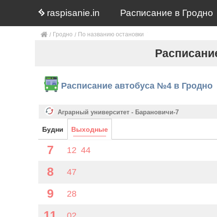
raspisanie.in
Расписание в Гродно
Гродно
По названию остановки
Расписани
Расписание автобуса №4 в Гродно
Аграрный университет - Барановичи-7
Будни
Выходные
7
12
44
8
47
9
28
11
02