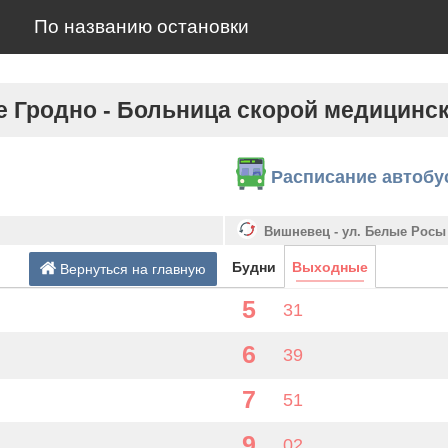
По названию остановки
е Гродно - Больница скорой медицинс
Расписание автобу
Вишневец - ул. Белые Росы
Будни
Выходные
Вернуться на главную
5
31
6
39
7
51
9
02