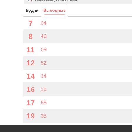
Вишневец - Лососно-4
Будни
Выходные
7
04
8
46
11
09
12
52
14
34
16
15
17
55
19
35