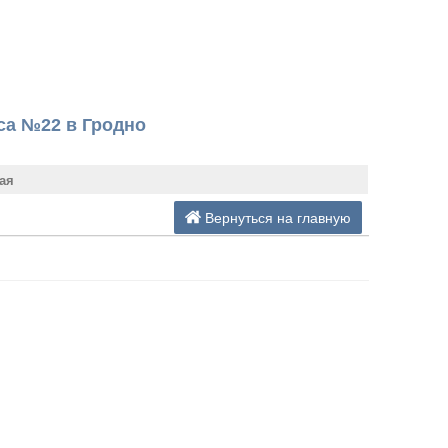
са №22 в Гродно
ая
Вернуться на главную