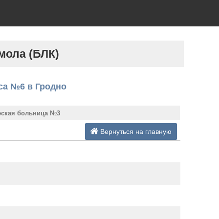
мола (БЛК)
са №6 в Гродно
еская больница №3
Вернуться на главную