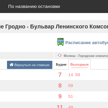
По названию остановки
е Гродно - Бульвар Ленинского Комсо
Расписание автобу
Фолюш - Городская клинич
Будни
Выходные
Вернуться на главную
7
14
59
8
59
9
51
11
49