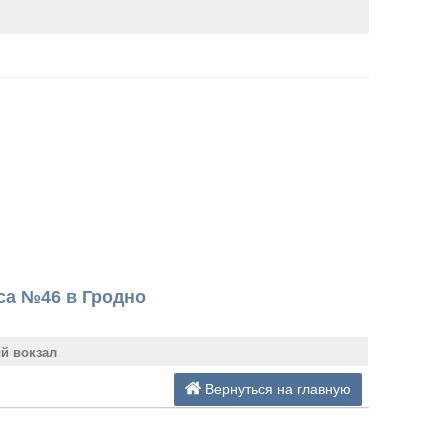
са №46 в Гродно
й вокзал
Вернуться на главную