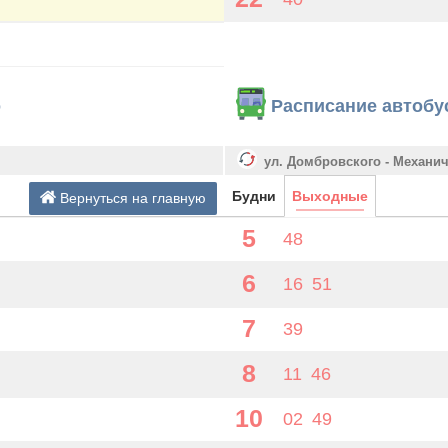
о
Расписание автобу
ул. Домбровского - Механи
Будни
Выходные
Вернуться на главную
5
48
6
16
51
7
39
8
11
46
10
02
49