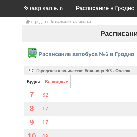
raspisanie.in
Расписание в Гродно
Гродно
По названию остановки
Расписани
Расписание автобуса №6 в Гродно
Городская клиническая больница №3 - Фолюш
Будни
Выходные
7
32
8
17
9
17
10
09