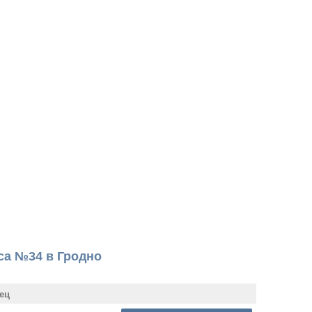
са №34 в Гродно
ец