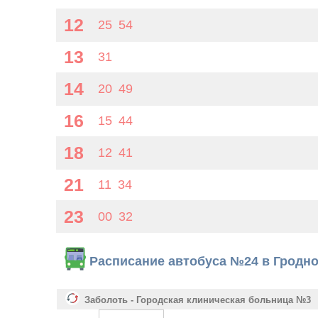
12
25
54
13
31
14
20
49
16
15
44
18
12
41
21
11
34
23
00
32
Расписание автобуса №24 в Гродн
Заболоть - Городская клиническая больница №3