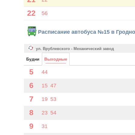
22
56
Расписание автобуса №15 в Гродн
ул. Врублевского - Механический завод
Будни
Выходные
5
44
6
15
47
7
19
53
8
23
54
9
31