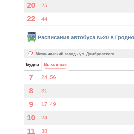
20
25
22
44
Расписание автобуса №20 в Гродн
Механический завод - ул. Домбровского
Будни
Выходные
7
24
56
8
31
9
17
49
10
24
11
38