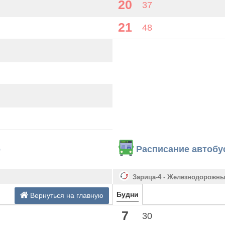
20
37
21
48
о
Расписание автобу
Зарица-4 - Железнодорожны
Будни
Вернуться на главную
7
30