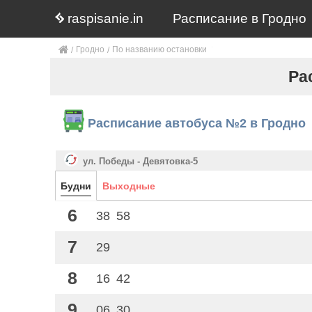
raspisanie.in
Расписание в Гродно
Гродно
По названию остановки
Ра
Расписание автобуса №2 в Гродно
ул. Победы - Девятовка-5
Будни
Выходные
6
38
58
7
29
8
16
42
9
06
30