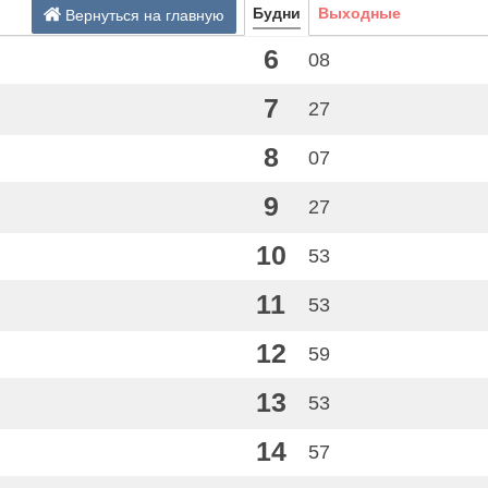
Будни
Выходные
Вернуться на главную
6
08
7
27
8
07
9
27
10
53
11
53
12
59
13
53
14
57