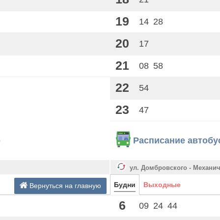
19
14
28
20
17
21
08
58
22
54
23
47
о
Расписание автобу
ул. Домбровского - Механи
Будни
Выходные
Вернуться на главную
6
09
24
44