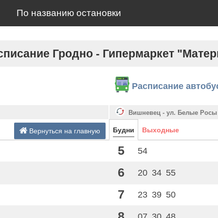
По названию остановки
списание Гродно - Гипермаркет "Матер
Расписание автобу
Вишневец - ул. Белые Росы
Будни
Выходные
Вернуться на главную
5
54
6
20
34
55
7
23
39
50
8
07
30
48