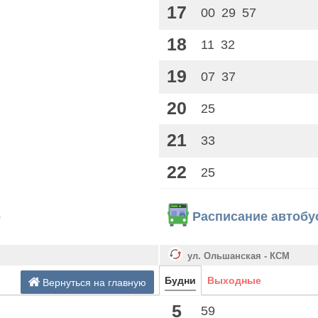
17
00
29
57
18
11
32
19
07
37
20
25
21
33
22
25
о
Расписание автобу
ул. Ольшанская - КСМ
Будни
Выходные
Вернуться на главную
5
59