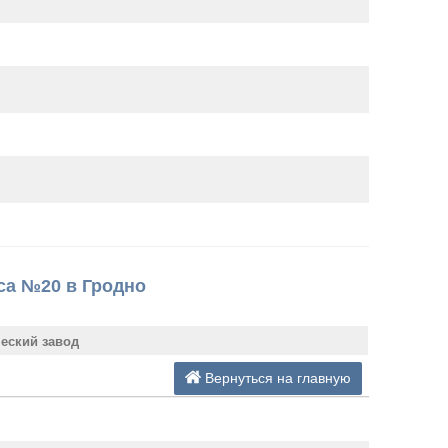
са №20 в Гродно
ческий завод
Вернуться на главную