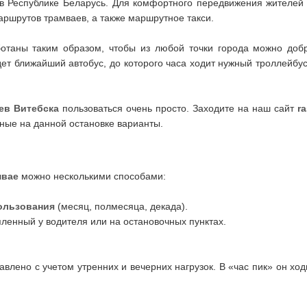
в Республике Беларусь. Для комфортного передвижения жителей 
аршрутов трамваев, а также маршрутное такси.
отаны таким образом, чтобы из любой точки города можно доб
ет ближайший автобус, до которого часа ходит нужный троллейбус,
ев
Витебска
пользоваться очень просто. Заходите на наш сайт
ra
ные на данной остановке варианты.
мвае
можно несколькими способами:
ользования
(месяц, полмесяца, декада).
упленный у водителя или на остановочных пунктах.
авлено с учетом утренних и вечерних нагрузок. В «час пик» он ход