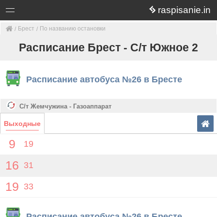
raspisanie.in
Брест
По названию остановки
Расписание Брест - С/т Южное 2
Расписание автобуса №26 в Бресте
С/т Жемчужина - Газоаппарат
Выходные
9
19
16
31
19
33
Расписание автобуса №26 в Бресте