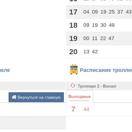
17
04
09
19
25
37
43
18
09
19
30
49
19
00
11
22
47
20
13
42
меле
Расписание тролле
Тролпарк 2 - Вокзал
Выходные
Вернуться на главную
7
44