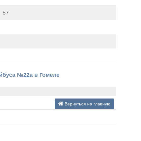
57
йбуса №22а в Гомеле
Вернуться на главную