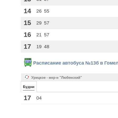
14
26
55
15
29
57
16
21
57
17
19
48
Расписание автобуса №13б в Гоме
Урицкое - мкр-н "Любенский"
Будни
17
04