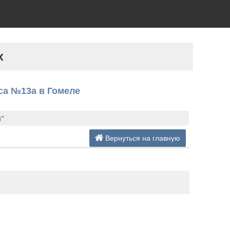
х
са №13а в Гомеле
й"
Вернуться на главную