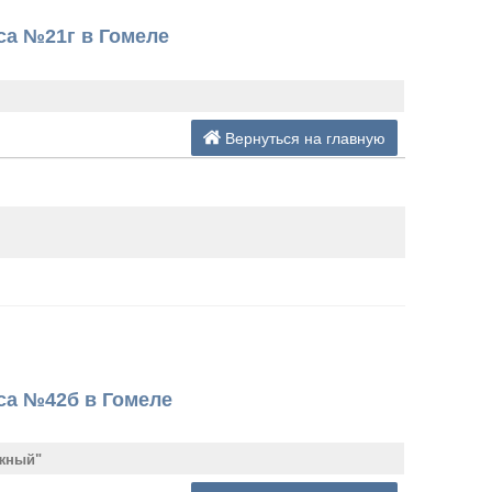
са №21г в Гомеле
Вернуться на главную
са №42б в Гомеле
жный"