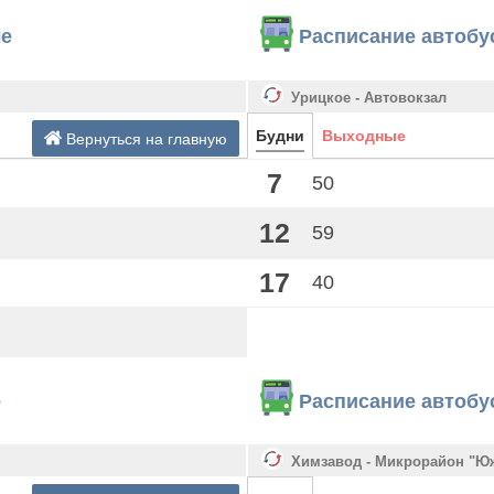
ле
Расписание автобу
Урицкое - Автовокзал
Будни
Выходные
Вернуться на главную
7
50
12
59
17
40
е
Расписание автобу
Химзавод - Микрорайон "Ю