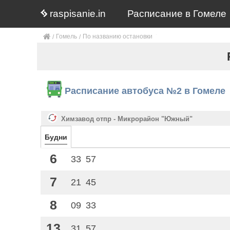
raspisanie.in
Расписание в Гомеле
Гомель
По названию остановки
Расписание автобуса №2 в Гомеле
Химзавод отпр - Микрорайон "Южный"
Будни
6
33
57
7
21
45
8
09
33
13
31
57