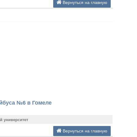
Вернуться на главную
йбуса №6 в Гомеле
й университет
Вернуться на главную