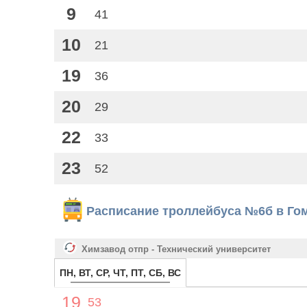
9
41
10
21
19
36
20
29
22
33
23
52
Расписание троллейбуса №6б в Го
Химзавод отпр - Технический университет
ПН, ВТ, СР, ЧТ, ПТ, СБ, ВС
19
53