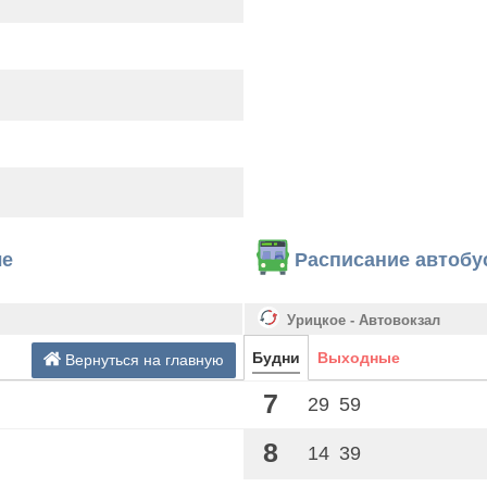
ле
Расписание автобу
Урицкое - Автовокзал
Будни
Выходные
Вернуться на главную
7
29
59
8
14
39