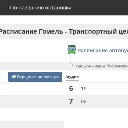
По названию остановки
Расписание Гомель - Транспортный це
Расписание автобу
Урицкое - мкр-н "Любенски
Будни
Вернуться на главную
6
19
7
02