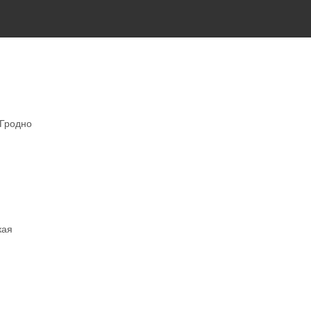
 Гродно
кая