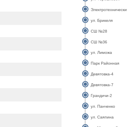
Электротехнически
ул. Брикеля
СШ №28
СШ №36
ул. Лиможа
Парк Районная
Девятовка-4
Девятовка-7
Грандичи-2
ул. Панченко
ул. Саяпина