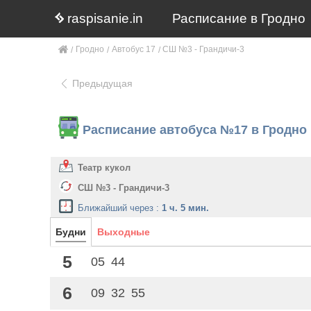
raspisanie.in
Расписание в Гродно
Гродно
Автобус 17
СШ №3 - Грандичи-3
Предыдущая
Расписание автобуса №17 в Гродно
Театр кукол
СШ №3 - Грандичи-3
Ближайший через :
1 ч. 5 мин.
Будни
Выходные
5
05
44
6
09
32
55