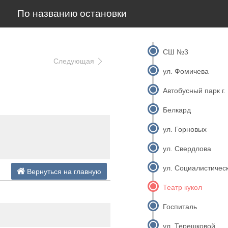
По названию остановки
СШ №3
Следующая
ул. Фомичева
Автобусный парк г.
Белкард
ул. Горновых
ул. Свердлова
ул. Социалистичес
Вернуться на главную
Театр кукол
Госпиталь
ул. Терешковой