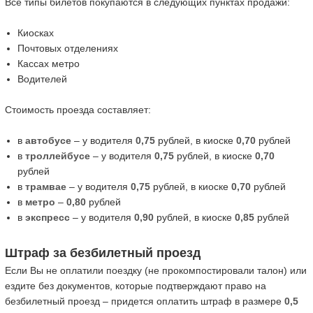
Все типы билетов покупаются в следующих пунктах продажи:
Киосках
Почтовых отделениях
Кассах метро
Водителей
Стоимость проезда составляет:
в
автобусе
– у водителя
0,75
рублей, в киоске
0,70
рублей
в
троллейбусе
– у водителя
0,75
рублей, в киоске
0,70
рублей
в
трамвае
– у водителя
0,75
рублей, в киоске
0,70
рублей
в
метро
–
0,80
рублей
в
экспресс
– у водителя
0,90
рублей, в киоске
0,85
рублей
Штраф за безбилетный проезд
Если Вы не оплатили поездку (не прокомпостировали талон) или
ездите без документов, которые подтверждают право на
безбилетный проезд – придется оплатить штраф в размере
0,5