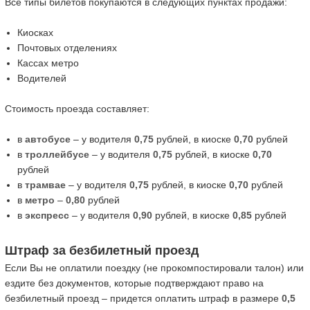
Все типы билетов покупаются в следующих пунктах продажи:
Киосках
Почтовых отделениях
Кассах метро
Водителей
Стоимость проезда составляет:
в
автобусе
– у водителя
0,75
рублей, в киоске
0,70
рублей
в
троллейбусе
– у водителя
0,75
рублей, в киоске
0,70
рублей
в
трамвае
– у водителя
0,75
рублей, в киоске
0,70
рублей
в
метро
–
0,80
рублей
в
экспресс
– у водителя
0,90
рублей, в киоске
0,85
рублей
Штраф за безбилетный проезд
Если Вы не оплатили поездку (не прокомпостировали талон) или
ездите без документов, которые подтверждают право на
безбилетный проезд – придется оплатить штраф в размере
0,5