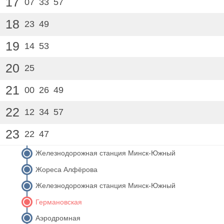
17
07
33
57
18
23
49
19
14
53
20
25
21
00
26
49
22
12
34
57
23
22
47
Железнодорожная станция Минск-Южный
Жореса Алфёрова
Железнодорожная станция Минск-Южный
Германовская
Аэродромная