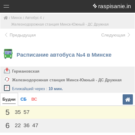
raspisanie.in
Минск
Автобус 4
Железнодорожная станция Минск-Южный - ДС Дружная
Предыдущая
Следующая
Расписание автобуса №4 в Минске
Германовская
Железнодорожная станция Минск-Южный - ДС Дружная
Ближайший через :
10 мин.
Будни
СБ
ВС
5
35
57
6
22
36
47