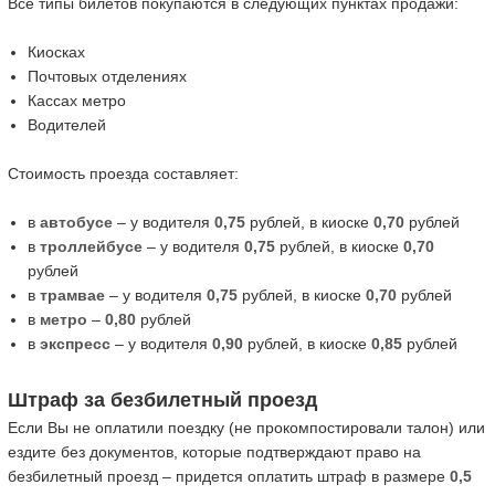
Все типы билетов покупаются в следующих пунктах продажи:
Киосках
Почтовых отделениях
Кассах метро
Водителей
Стоимость проезда составляет:
в
автобусе
– у водителя
0,75
рублей, в киоске
0,70
рублей
в
троллейбусе
– у водителя
0,75
рублей, в киоске
0,70
рублей
в
трамвае
– у водителя
0,75
рублей, в киоске
0,70
рублей
в
метро
–
0,80
рублей
в
экспресс
– у водителя
0,90
рублей, в киоске
0,85
рублей
Штраф за безбилетный проезд
Если Вы не оплатили поездку (не прокомпостировали талон) или
ездите без документов, которые подтверждают право на
безбилетный проезд – придется оплатить штраф в размере
0,5