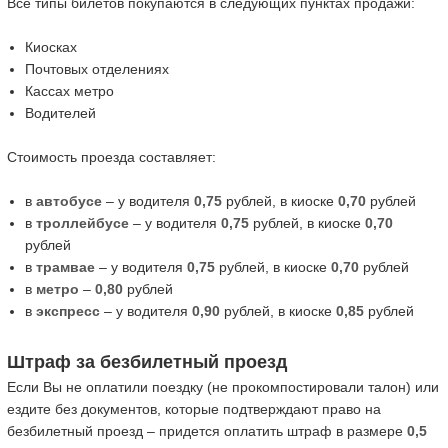
Все типы билетов покупаются в следующих пунктах продажи:
Киосках
Почтовых отделениях
Кассах метро
Водителей
Стоимость проезда составляет:
в
автобусе
– у водителя
0,75
рублей, в киоске
0,70
рублей
в
троллейбусе
– у водителя
0,75
рублей, в киоске
0,70
рублей
в
трамвае
– у водителя
0,75
рублей, в киоске
0,70
рублей
в
метро
–
0,80
рублей
в
экспресс
– у водителя
0,90
рублей, в киоске
0,85
рублей
Штраф за безбилетный проезд
Если Вы не оплатили поездку (не прокомпостировали талон) или
ездите без документов, которые подтверждают право на
безбилетный проезд – придется оплатить штраф в размере
0,5