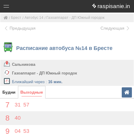
raspisanie.in
Брест
Автобус 14
Газоаппарат - ДП Южный городок
Предыдущая
Следующая
Расписание автобуса №14 в Бресте
Сальникова
Газоаппарат - ДП Южный городок
Ближайший через :
16 мин.
Будни
Выходные
7
31
57
8
40
9
04
53