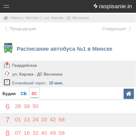
raspisanie.in
Минск
Автобус 1
ул. Кирова - ДС Веснянка
Предыдущая
Следующая
Расписание автобуса №1 в Минске
Гвардейская
ул. Кирова - ДС Веснянка
Ближайший через :
10 мин.
Будни
СБ
ВС
6
28
39
50
7
01
13
24
33
42
58
8
07
16
32
40
49
58