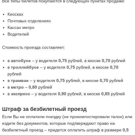
Все типы билетов покупаются в следующих пунктах продажи:
Киосках
Почтовых отделениях
Кассах метро
Водителей
Стоимость проезда составляет:
в
автобусе
– у водителя
0,75
рублей, в киоске
0,70
рублей
в
троллейбусе
– у водителя
0,75
рублей, в киоске
0,70
рублей
в
трамвае
– у водителя
0,75
рублей, в киоске
0,70
рублей
в
метро
–
0,80
рублей
в
экспресс
– у водителя
0,90
рублей, в киоске
0,85
рублей
Штраф за безбилетный проезд
Если Вы не оплатили поездку (не прокомпостировали талон) или
ездите без документов, которые подтверждают право на
безбилетный проезд – придется оплатить штраф в размере
0,5