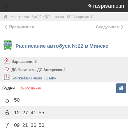
raspisanie.in
Минск
Автобус 22
ДС Чижовка - ДС Ангарская-4
Предыдущая
Следующая
Расписание автобуса №22 в Минске
Варвашени, 6
ДС Чижовка - ДС Ангарская-4
Ближайший через :
1 мин.
Будни
Выходные
5
50
6
12
27
41
55
7
09
21
36
50