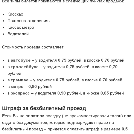
Все типы билетов покупаются в следующих пунктах продажи:
Киосках
Почтовых отделениях
Кассах метро
Водителей
Стоимость проезда составляет:
в
автобусе
– у водителя
0,75
рублей, в киоске
0,70
рублей
в
троллейбусе
– у водителя
0,75
рублей, в киоске
0,70
рублей
в
трамвае
– у водителя
0,75
рублей, в киоске
0,70
рублей
в
метро
–
0,80
рублей
в
экспресс
– у водителя
0,90
рублей, в киоске
0,85
рублей
Штраф за безбилетный проезд
Если Вы не оплатили поездку (не прокомпостировали талон) или
ездите без документов, которые подтверждают право на
безбилетный проезд – придется оплатить штраф в размере
0,5