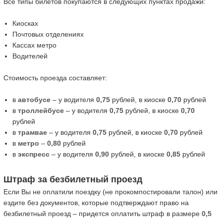
Все типы билетов покупаются в следующих пунктах продажи:
Киосках
Почтовых отделениях
Кассах метро
Водителей
Стоимость проезда составляет:
в
автобусе
– у водителя
0,75
рублей, в киоске
0,70
рублей
в
троллейбусе
– у водителя
0,75
рублей, в киоске
0,70
рублей
в
трамвае
– у водителя
0,75
рублей, в киоске
0,70
рублей
в
метро
–
0,80
рублей
в
экспресс
– у водителя
0,90
рублей, в киоске
0,85
рублей
Штраф за безбилетный проезд
Если Вы не оплатили поездку (не прокомпостировали талон) или
ездите без документов, которые подтверждают право на
безбилетный проезд – придется оплатить штраф в размере
0,5