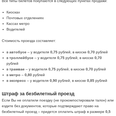
Все типы билетов покупаются в следующих пунктах продажи:
Киосках
Почтовых отделениях
Кассах метро
Водителей
Стоимость проезда составляет:
в
автобусе
– у водителя
0,75
рублей, в киоске
0,70
рублей
в
троллейбусе
– у водителя
0,75
рублей, в киоске
0,70
рублей
в
трамвае
– у водителя
0,75
рублей, в киоске
0,70
рублей
в
метро
–
0,80
рублей
в
экспресс
– у водителя
0,90
рублей, в киоске
0,85
рублей
Штраф за безбилетный проезд
Если Вы не оплатили поездку (не прокомпостировали талон) или
ездите без документов, которые подтверждают право на
безбилетный проезд – придется оплатить штраф в размере
0,5