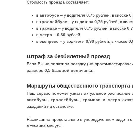
Стоимость проезда составляет:
в
автобусе
– у водителя
0,75
рублей, в киоске
0
в
троллейбусе
– у водителя
0,75
рублей, в киос
в
трамвае
– у водителя
0,75
рублей, в киоске
0,
в
метро
–
0,80
рублей
в
экспресс
– у водителя
0,90
рублей, в киоске
0
Штраф за безбилетный проезд
Если Вы не оплатили поездку (не прокомпостировали
размере
0,5 базовой величины
.
Маршруты общественного транспорта 
Наш сервис поможет узнать актуальное расписание о
автобусы, троллейбусы, трамваи и метро
охват
ожиданий на остановке.
Расписание представлено в упорядоченном виде и 
в течение минуты.