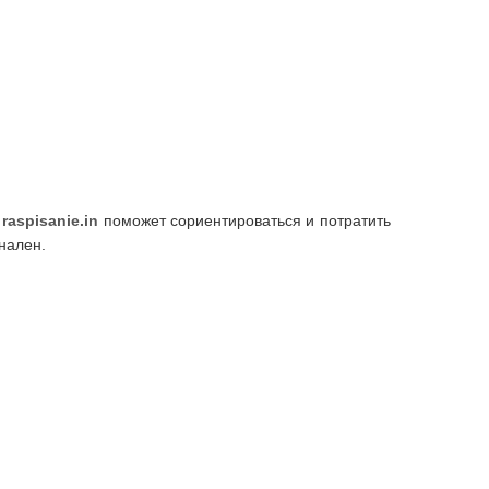
а
raspisanie.in
поможет сориентироваться и потратить
нален.