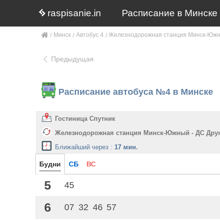
raspisanie.in
Расписание в Минске
Минск
Автобус 4
Железнодорожная станция Минск-Южн
Предыдущая
Расписание автобуса №4 в Минске
Гостиница Спутник
Железнодорожная станция Минск-Южный - ДС Дру
Ближайший через :
17 мин.
Будни
СБ
ВС
5
45
6
07
32
46
57