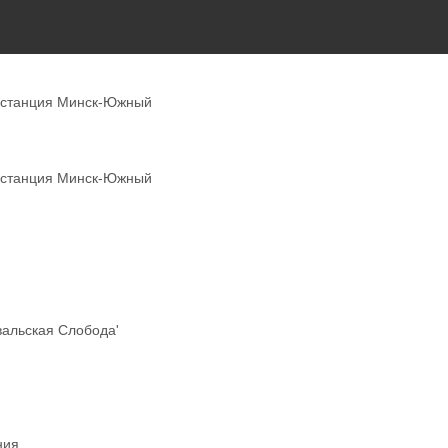
станция Минск-Южный
станция Минск-Южный
вальская Слобода'
ния