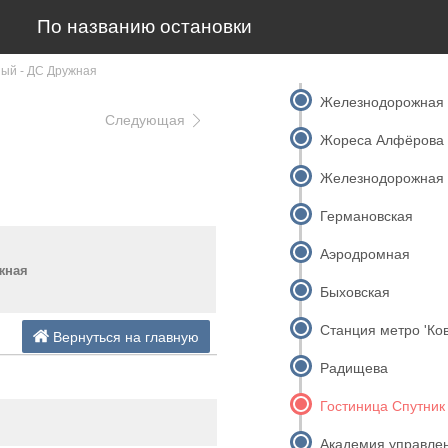
По названию остановки
ый - ДС Дружная
Железнодорожная 
Следующая
Жореса Алфёрова
Железнодорожная 
Германовская
Аэродромная
жная
Быховская
Станция метро 'Ко
Вернуться на главную
Радищева
Гостиница Спутник
Академия управле